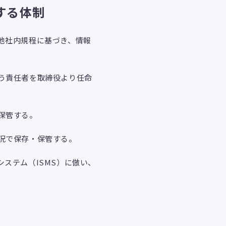
する体制
他社内規程に基づき、情報
う責任者を取締役より任命
保管する。
況で保存・保管する。
ステム（ISMS）に倣い、