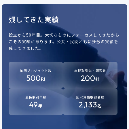
残してきた実績
設立から50年目。
大切なものにフォーカスしてきたから
こその実績があります。
公共・民間ともに多数の実績を
残してきました。
年間プロジェクト数
年間取引先・顧客数
500
200
PJ
社
最長取引年数
延べ資格取得者数
49
2,133
年
名