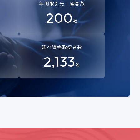
年間取引先・顧客数
200
社
延べ資格取得者数
2,133
名