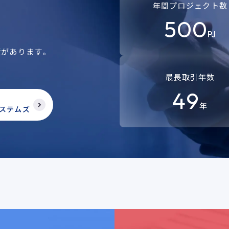
年間プロジェクト数
500
PJ
績があります。
。
最長取引年数
49
年
ステムズ