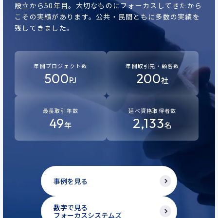
設立から50年目。
大切なものにフォーカスしてきたから
こその実績があります。
公共・民間ともに多数の実績を
残してきました。
年間プロジェクト数
年間取引先・顧客数
500
200
PJ
社
最長取引年数
延べ資格取得者数
49
2,133
年
名
事例を見る
数字で見る
フォーカスシステムズ