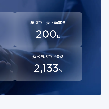
年間取引先・顧客数
200
社
延べ資格取得者数
2,133
名