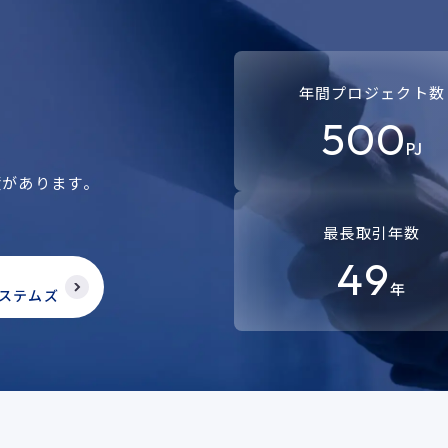
年間プロジェクト数
500
PJ
績があります。
。
最長取引年数
49
年
ステムズ