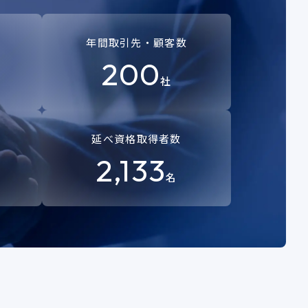
年間取引先・顧客数
200
社
延べ資格取得者数
2,133
名