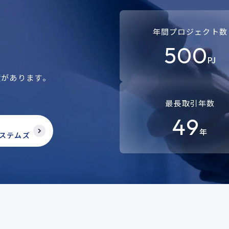
年間プロジェクト数
500
PJ
績があります。
。
最長取引年数
49
年
ステムズ