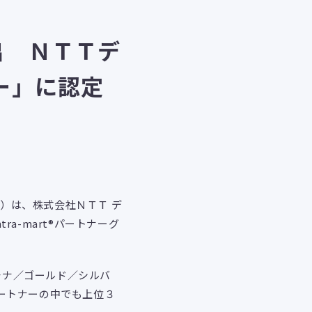
出 ＮＴＴデ
ー」に認定
）は、株式会社ＮＴＴ デ
ntra-mart
®パートナーグ
チナ／ゴールド／シルバ
ートナーの中でも上位３