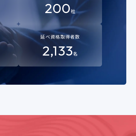
200
社
延べ資格取得者数
2,133
名