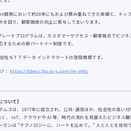
です。
-mart開発において約20年にもおよび積み重ねてきた実績と、ト
大を図り、顧客価値の向上に寄与してまいります。
ートナーグレードプログラムは、カスタマーサクセス・顧客視点でビジ
応するための新パートナー制度です。
は株式会社ＮＴＴデータ イントラマートの登録商標です。
ージ：
https://bberc.focus-s.com/im-info/
について】
テムズは、1977年に設立され、公共･通信ほか、社会性の⾼い
く、 IoT、クラウドや AI 等、時代の流れを⾒据えたビジネス
ーガンは “テクノロジーに、ハートを込めて。” ⼈と⼈とを技術