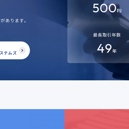
500
PJ
績があります。
。
最長取引年数
49
年
ステムズ