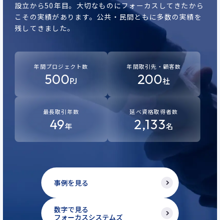
設立から50年目。
大切なものにフォーカスしてきたから
こその実績があります。
公共・民間ともに多数の実績を
残してきました。
年間プロジェクト数
年間取引先・顧客数
500
200
PJ
社
最長取引年数
延べ資格取得者数
49
2,133
年
名
事例を見る
数字で見る
フォーカスシステムズ