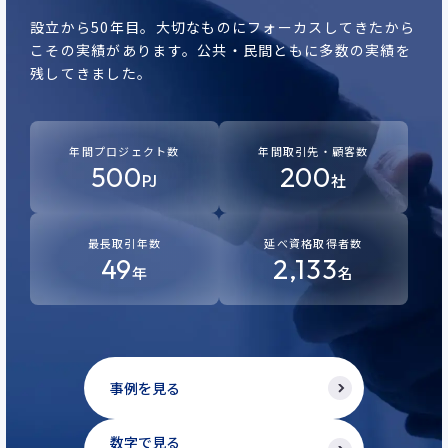
設立から50年目。
大切なものにフォーカスしてきたから
こその実績があります。
公共・民間ともに多数の実績を
残してきました。
年間プロジェクト数
年間取引先・顧客数
500
200
PJ
社
最長取引年数
延べ資格取得者数
49
2,133
年
名
事例を見る
数字で見る