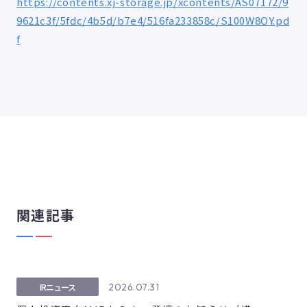
https://contents.xj-storage.jp/xcontents/AS07172/9
9621c3f/5fdc/4b5d/b7e4/516fa233858c/S100W8OY.pd
f
関連記事
2026.07.31
IRニュース