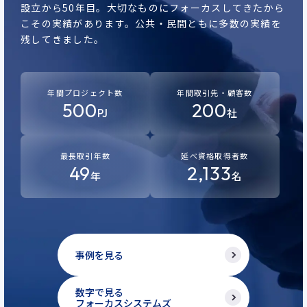
設立から50年目。
大切なものにフォーカスしてきたから
こその実績があります。
公共・民間ともに多数の実績を
残してきました。
年間プロジェクト数
年間取引先・顧客数
500
200
PJ
社
最長取引年数
延べ資格取得者数
49
2,133
年
名
事例を見る
数字で見る
フォーカスシステムズ