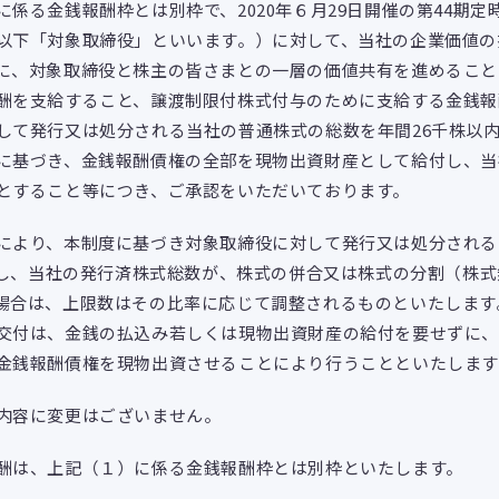
係る金銭報酬枠とは別枠で、2020年６月29日開催の第44期定
以下「対象取締役」といいます。）に対して、当社の企業価値の
に、対象取締役と株主の皆さまとの一層の価値共有を進めること
酬を支給すること、譲渡制限付株式付与のために支給する金銭報
して発行又は処分される当社の普通株式の総数を年間26千株以
に基づき、金銭報酬債権の全部を現物出資財産として給付し、当
とすること等につき、ご承認をいただいております。
より、本制度に基づき対象取締役に対して発行又は処分される
ただし、当社の発行済株式総数が、株式の併合又は株式の分割（株
場合は、上限数はその比率に応じて調整されるものといたします
交付は、金銭の払込み若しくは現物出資財産の給付を要せずに
金銭報酬債権を現物出資させることにより行うことといたします
内容に変更はございません。
は、上記（１）に係る金銭報酬枠とは別枠といたします。