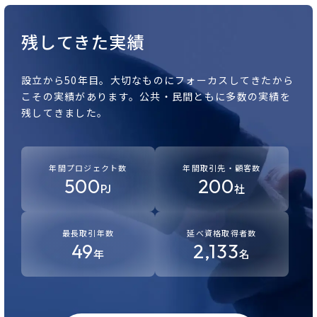
残してきた実績
設立から50年目。
大切なものにフォーカスしてきたから
こその実績があります。
公共・民間ともに多数の実績を
残してきました。
年間プロジェクト数
年間取引先・顧客数
500
200
PJ
社
最長取引年数
延べ資格取得者数
49
2,133
年
名