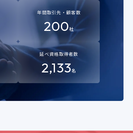
年間取引先・顧客数
200
社
延べ資格取得者数
2,133
名