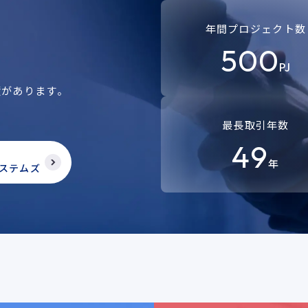
年間プロジェクト数
500
PJ
績があります。
。
最長取引年数
49
年
ステムズ