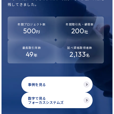
残してきました。
年間プロジェクト数
年間取引先・顧客数
500
200
PJ
社
最長取引年数
延べ資格取得者数
49
2,133
年
名
事例を見る
数字で見る
フォーカスシステムズ