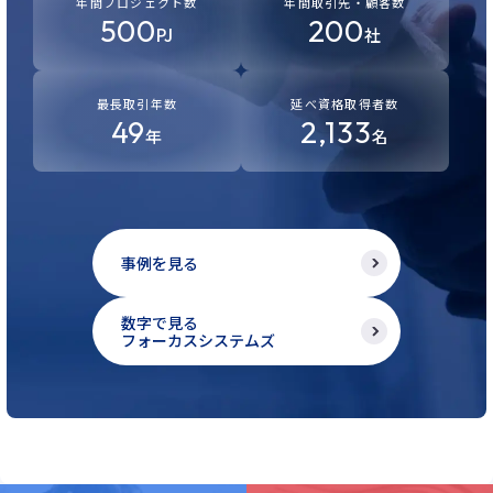
年間プロジェクト数
年間取引先・顧客数
500
200
PJ
社
最長取引年数
延べ資格取得者数
49
2,133
年
名
事例を見る
数字で見る
フォーカスシステムズ