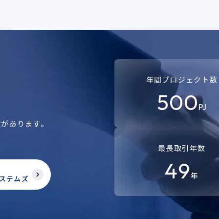
年間プロジェクト数
500
PJ
績があります。
。
最長取引年数
49
年
ステムズ