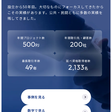
設立から50年目。
大切なものにフォーカスしてきたから
こその実績があります。
公共・民間ともに多数の実績を
残してきました。
年間プロジェクト数
年間取引先・顧客数
500
200
PJ
社
最長取引年数
延べ資格取得者数
49
2,133
年
名
事例を見る
数字で見る