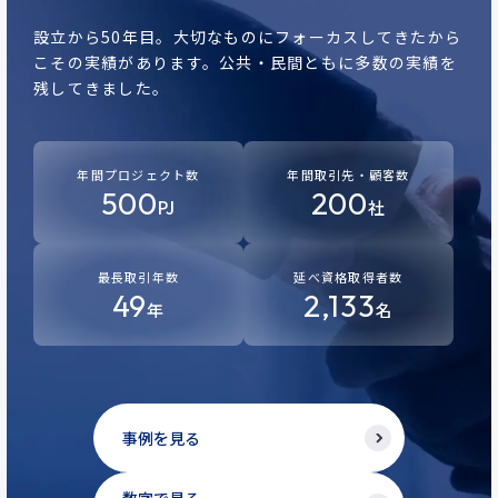
設立から50年目。
大切なものにフォーカスしてきたから
こその実績があります。
公共・民間ともに多数の実績を
残してきました。
年間プロジェクト数
年間取引先・顧客数
500
200
PJ
社
最長取引年数
延べ資格取得者数
49
2,133
年
名
事例を見る