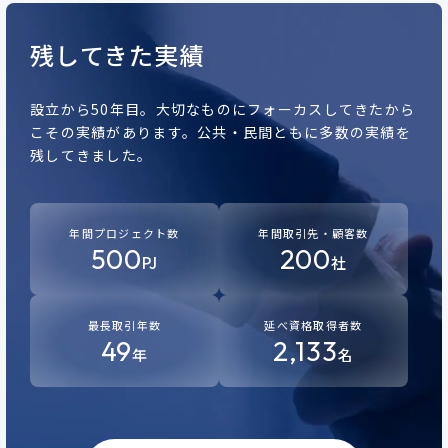
残してきた実績
設立から50年目。
大切なものにフォーカスしてきたから
こその実績があります。
公共・民間ともに多数の実績を
残してきました。
年間プロジェクト数
年間取引先・顧客数
500
200
PJ
社
最長取引年数
延べ資格取得者数
49
2,133
年
名