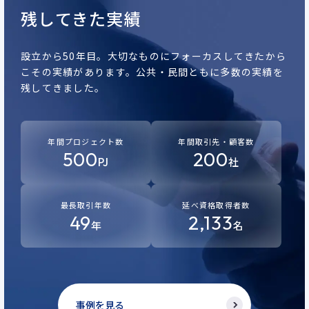
残してきた実績
設立から50年目。
大切なものにフォーカスしてきたから
こその実績があります。
公共・民間ともに多数の実績を
残してきました。
年間プロジェクト数
年間取引先・顧客数
500
200
PJ
社
最長取引年数
延べ資格取得者数
49
2,133
年
名
事例を見る