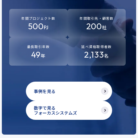
年間プロジェクト数
年間取引先・顧客数
500
200
PJ
社
最長取引年数
延べ資格取得者数
49
2,133
年
名
事例を見る
数字で見る
フォーカスシステムズ