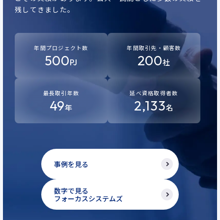
残してきました。
年間プロジェクト数
年間取引先・顧客数
500
200
PJ
社
最長取引年数
延べ資格取得者数
49
2,133
年
名
事例を見る
数字で見る
フォーカスシステムズ