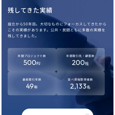
残してきた実績
設立から50年目。
大切なものにフォーカスしてきたから
こその実績があります。
公共・民間ともに多数の実績を
残してきました。
年間プロジェクト数
年間取引先・顧客数
500
200
PJ
社
最長取引年数
延べ資格取得者数
49
2,133
年
名