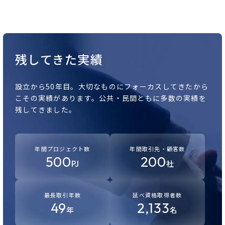
残してきた実績
設立から50年目。
大切なものにフォーカスしてきたから
こその実績があります。
公共・民間ともに多数の実績を
残してきました。
年間プロジェクト数
年間取引先・顧客数
500
200
PJ
社
最長取引年数
延べ資格取得者数
49
2,133
年
名