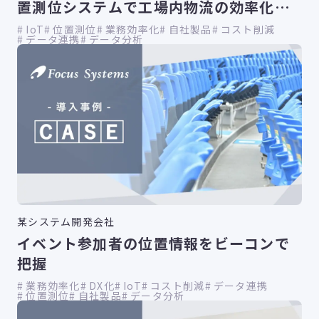
置測位システムで工場内物流の効率化実
現
IoT
位置測位
業務効率化
自社製品
コスト削減
データ連携
データ分析
某システム開発会社
イベント参加者の位置情報をビーコンで
把握
業務効率化
DX化
IoT
コスト削減
データ連携
位置測位
自社製品
データ分析