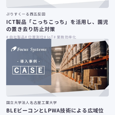
ぷりすくーる西五反田
ICT製品「こっちこっち」を活用し、園児
の置き去り防止対策
自社製品
位置測位
IoT
業務効率化
国立大学法人名古屋工業大学
BLEビーコンとLPWA技術による広域位