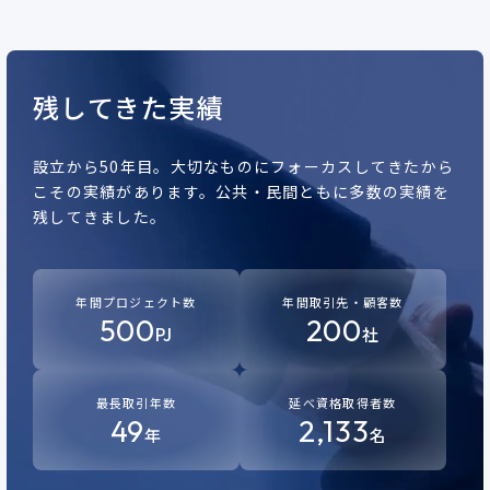
残してきた実績
設立から50年目。
大切なものにフォーカスしてきたから
こその実績があります。
公共・民間ともに多数の実績を
残してきました。
年間プロジェクト数
年間取引先・顧客数
500
200
PJ
社
最長取引年数
延べ資格取得者数
49
2,133
年
名